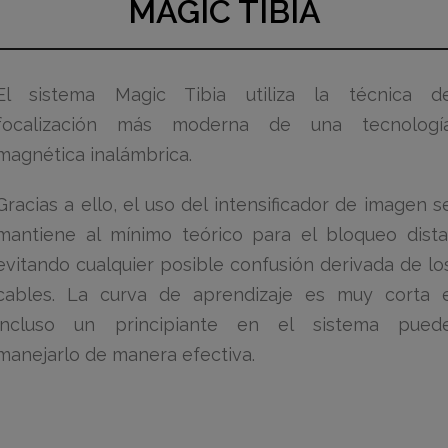
MAGIC TIBIA
El sistema Magic Tibia utiliza la técnica d
focalización más moderna de una tecnologí
magnética inalámbrica.
Gracias a ello, el uso del intensificador de imagen s
mantiene al mínimo teórico para el bloqueo dista
evitando cualquier posible confusión derivada de lo
cables. La curva de aprendizaje es muy corta 
incluso un principiante en el sistema pued
manejarlo de manera efectiva.