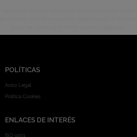
Haz clic en el botón editar para cambiar este texto. Lorem
ipsum dolor sit amet, consectetur adipiscing elit. Ut elit tellus
luctus nec ullamcorper mattis, pulvinar dapibus leo.
POLÍTICAS
Aviso Legal
Política Cookies
ENLACES DE INTERÉS
ISO 9001