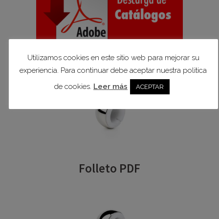
Utilizamos cookies en este sitio web para mejorar su
experiencia. Para continuar debe aceptar nuestra politica
de cookies.
Leer más
ACEPTAR
Folleto PDF